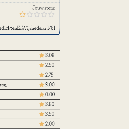
Jouw stem:
GedichtenEnWijsheden.nl/81
3.08
2.50
2.75
zen.
3.00
0.00
3.80
3.50
2.00