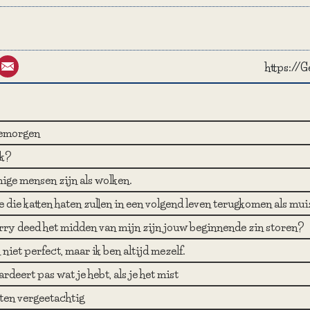
st
umblr
Email
https://
emorgen
ik?
ge mensen zijn als wolken.
 die katten haten zullen in een volgend leven terugkomen als mui
rry deed het midden van mijn zijn jouw beginnende zin storen?
 niet perfect, maar ik ben altijd mezelf.
rdeert pas wat je hebt, als je het mist
ten vergeetachtig