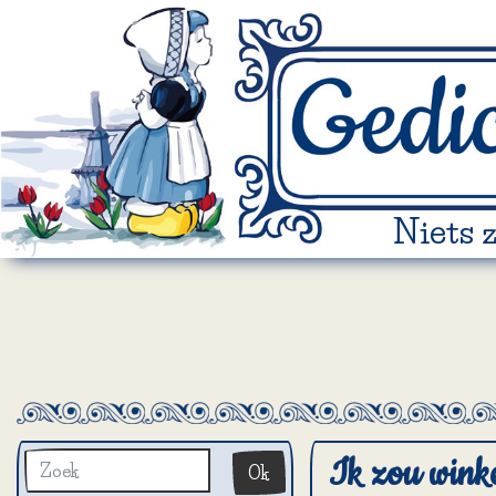
Niets 
Ik zou winke
Ok