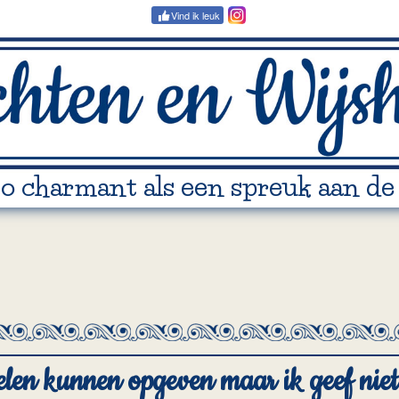
Vind ik leuk
zo charmant als een spreuk aan de
len kunnen opgeven maar ik geef niet 