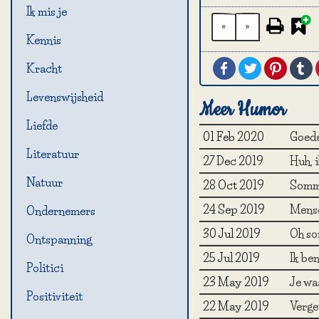
Ik mis je
«
»
Kennis
Facebook
Twitter
Pintere
T
Kracht
Levenswijsheid
Meer Humor
Liefde
01 Feb 2020
Goed
Literatuur
27 Dec 2019
Huh, 
Natuur
28 Oct 2019
Sommi
24 Sep 2019
Mense
Ondernemers
30 Jul 2019
Oh so
Ontspanning
25 Jul 2019
Ik ben
Politici
23 May 2019
Je waa
Positiviteit
22 May 2019
Verge