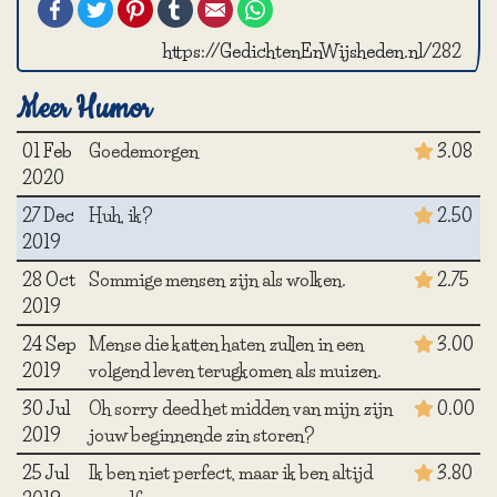
Facebook
Twitter
Pinterest
Tumblr
Email
WhatsApp
https://GedichtenEnWijsheden.nl/282
Meer Humor
01 Feb
Goedemorgen
3.08
2020
27 Dec
Huh, ik?
2.50
2019
28 Oct
Sommige mensen zijn als wolken.
2.75
2019
24 Sep
Mense die katten haten zullen in een
3.00
2019
volgend leven terugkomen als muizen.
30 Jul
Oh sorry deed het midden van mijn zijn
0.00
2019
jouw beginnende zin storen?
25 Jul
Ik ben niet perfect, maar ik ben altijd
3.80