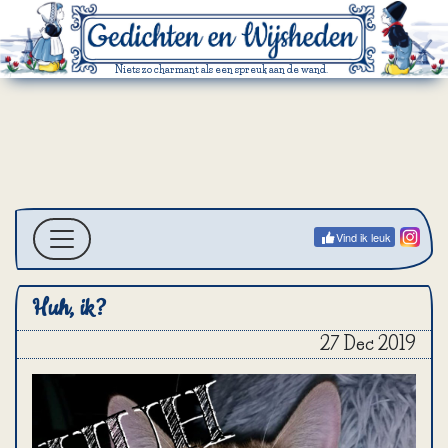
Niets zo charmant als een spreuk aan de wand.
Vind ik leuk
Huh, ik?
27 Dec 2019