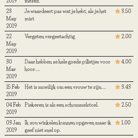
2019
mezelf.
23
Je waardeert pas wat je hebt, als je het
3.50
May
mist
2019
22
Vergeten vergeetachtig
2.00
May
2019
30
Daar hebben ze hele goede pilletjes voor
4.00
Mar
hoor....
2019
15 Feb
Het is moeilijk om een vrouw te zijn....
3.43
2019
04 Feb
Piekeren is als een schommelstoel.
2.50
2019
03 Jan
Ik zou winkelen kunnen opgeven maar ik
1.00
2019
geef niet snel op.