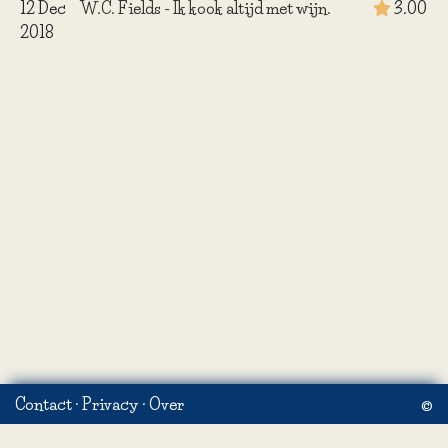
12 Dec
W.C. Fields - Ik kook altijd met wijn.
3.00
2018
Contact
·
Privacy
·
Over
©
ons
·
GedichtenEnWijsheden.nl