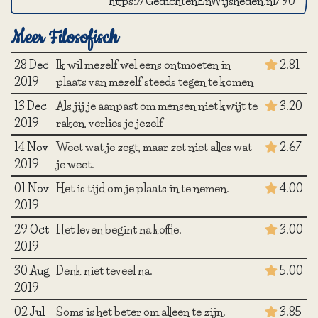
https://GedichtenEnWijsheden.nl/90
Meer Filosofisch
28 Dec
Ik wil mezelf wel eens ontmoeten in
2.81
2019
plaats van mezelf steeds tegen te komen
13 Dec
Als jij je aanpast om mensen niet kwijt te
3.20
2019
raken, verlies je jezelf
14 Nov
Weet wat je zegt, maar zet niet alles wat
2.67
2019
je weet.
01 Nov
Het is tijd om je plaats in te nemen.
4.00
2019
29 Oct
Het leven begint na koffie.
3.00
2019
30 Aug
Denk niet teveel na.
5.00
2019
02 Jul
Soms is het beter om alleen te zijn.
3.85