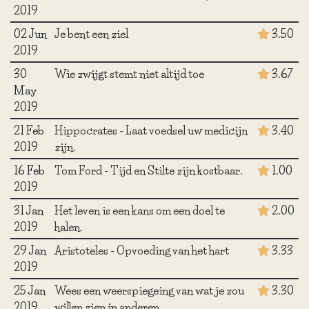
2019
02 Jun
Je bent een ziel
3.50
2019
30
Wie zwijgt stemt niet altijd toe
3.67
May
2019
21 Feb
Hippocrates - Laat voedsel uw medicijn
3.40
2019
zijn.
16 Feb
Tom Ford - Tijd en Stilte zijn kostbaar.
1.00
2019
31 Jan
Het leven is een kans om een doel te
2.00
2019
halen.
29 Jan
Aristoteles - Opvoeding van het hart
3.33
2019
25 Jan
Wees een weerspiegeing van wat je zou
3.30
2019
willen zien in anderen.