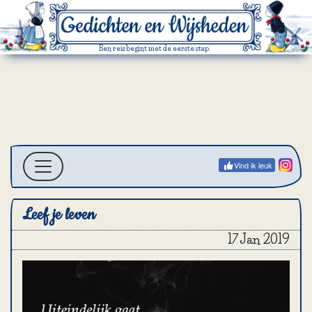
Een reis begint met de eerste stap.
Vind ik leuk
Leef je leven
17 Jan 2019