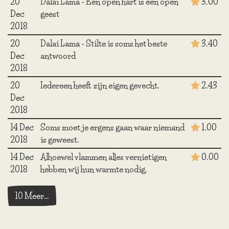
20
Dalai Lama - Een open hart is een open
3.00
Dec
geest
2018
20
Dalai Lama - Stilte is soms het beste
3.40
Dec
antwoord
2018
20
Iedereen heeft zijn eigen gevecht.
2.43
Dec
2018
14 Dec
Soms moet je ergens gaan waar niemand
1.00
2018
is geweest.
14 Dec
Alhoewel vlammen alles vernietigen
0.00
2018
hebben wij hun warmte nodig.
10 Meer…