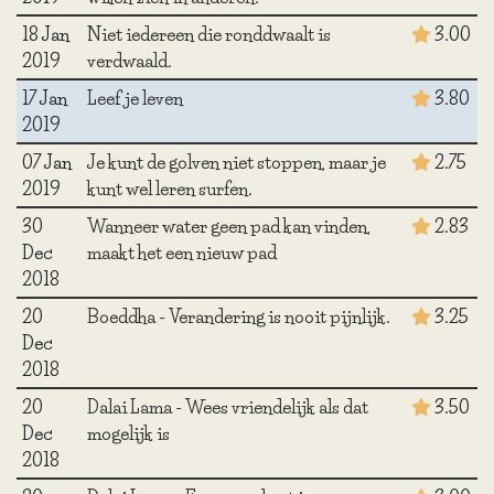
18 Jan
Niet iedereen die ronddwaalt is
3.00
2019
verdwaald.
17 Jan
Leef je leven
3.80
2019
07 Jan
Je kunt de golven niet stoppen, maar je
2.75
2019
kunt wel leren surfen.
30
Wanneer water geen pad kan vinden,
2.83
Dec
maakt het een nieuw pad
2018
20
Boeddha - Verandering is nooit pijnlijk.
3.25
Dec
2018
20
Dalai Lama - Wees vriendelijk als dat
3.50
Dec
mogelijk is
2018