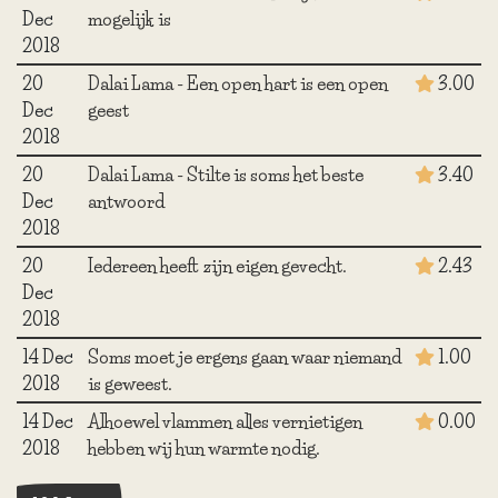
Dec
mogelijk is
2018
20
Dalai Lama - Een open hart is een open
3.00
Dec
geest
2018
20
Dalai Lama - Stilte is soms het beste
3.40
Dec
antwoord
2018
20
Iedereen heeft zijn eigen gevecht.
2.43
Dec
2018
14 Dec
Soms moet je ergens gaan waar niemand
1.00
2018
is geweest.
14 Dec
Alhoewel vlammen alles vernietigen
0.00
2018
hebben wij hun warmte nodig.