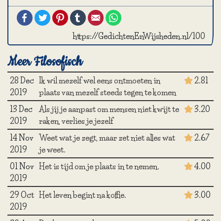
Facebook
Twitter
Pinterest
Tumblr
Email
WhatsApp
https://GedichtenEnWijsheden.nl/100
Meer Filosofisch
28 Dec
Ik wil mezelf wel eens ontmoeten in
2.81
2019
plaats van mezelf steeds tegen te komen
13 Dec
Als jij je aanpast om mensen niet kwijt te
3.20
2019
raken, verlies je jezelf
14 Nov
Weet wat je zegt, maar zet niet alles wat
2.67
2019
je weet.
01 Nov
Het is tijd om je plaats in te nemen.
4.00
2019
29 Oct
Het leven begint na koffie.
3.00
2019