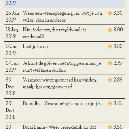
2019
25 Jan
Wees een weerspiegeing van wat je zou
3.30
2019
willen zien in anderen.
18 Jan
Niet iedereen die ronddwaalt is
3.00
2019
verdwaald.
17 Jan
Leef je leven
3.80
2019
07 Jan
Je kunt de golven niet stoppen, maar je
2.75
2019
kunt wel leren surfen.
30
Wanneer water geen pad kan vinden,
2.83
Dec
maakt het een nieuw pad
2018
20
Boeddha - Verandering is nooit pijnlijk.
3.25
Dec
2018
20
Dalai Lama - Wees vriendelijk als dat
3.50