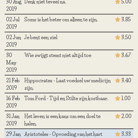
30 Aug
Denk niet teveel na.
5.00
2019
02 Jul
Soms is het beter om alleen te zijn.
3.85
2019
02 Jun
Je bent een ziel
3.50
2019
30
Wie zwijgt stemt niet altijd toe
3.67
May
2019
21 Feb
Hippocrates - Laat voedsel uw medicijn
3.40
2019
zijn.
16 Feb
Tom Ford - Tijd en Stilte zijn kostbaar.
1.00
2019
31 Jan
Het leven is een kans om een doel te
2.00
2019
halen.
29 Jan
Aristoteles - Opvoeding van het hart
3.33