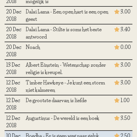
2018
mogelijk is
20 Dec
Dalai Lama - Een open hart is een open
3.00
2018
geest
20 Dec
Dalai Lama - Stilte is soms het beste
3.40
2018
antwoord
20 Dec
Noach
0.00
2018
13 Dec
Albert Einstein - Wetenschap zonder
3.00
2018
religie is kreupel.
12 Dec
Timber Hawkeye - Je kunt een storm
3.00
2018
niet kalmeren
12 Dec
De grootste daarvan is liefde
1.00
2018
12 Dec
Augustinus - De wereld is een boek
3.50
2018
10 Dec
Boedha - Er is geen weg naar geluk,
2.50