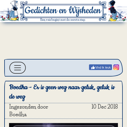
Een reis begint met de eerste stap.
Vind ik leuk
Boedha - Er is geen weg naar geluk, geluk is
de weg
Ingezonden door
10 Dec 2018
Boedha