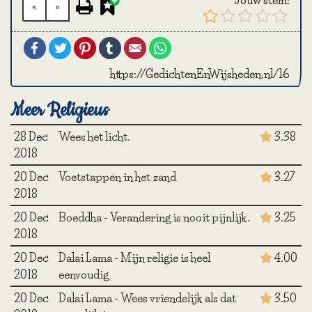
«
»
Facebook
Twitter
Pinterest
Tumblr
Email
WhatsApp
https://GedichtenEnWijsheden.nl/16
Meer Religieus
28 Dec
Wees het licht.
3.38
2018
20 Dec
Voetstappen in het zand
3.27
2018
20 Dec
Boeddha - Verandering is nooit pijnlijk.
3.25
2018
20 Dec
Dalai Lama - Mijn religie is heel
4.00
2018
eenvoudig
20 Dec
Dalai Lama - Wees vriendelijk als dat
3.50