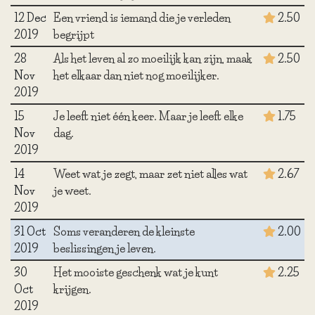
12 Dec
Een vriend is iemand die je verleden
2.50
2019
begrijpt
28
Als het leven al zo moeilijk kan zijn, maak
2.50
Nov
het elkaar dan niet nog moeilijker.
2019
15
Je leeft niet één keer. Maar je leeft elke
1.75
Nov
dag.
2019
14
Weet wat je zegt, maar zet niet alles wat
2.67
Nov
je weet.
2019
31 Oct
Soms veranderen de kleinste
2.00
2019
beslissingen je leven.
30
Het mooiste geschenk wat je kunt
2.25
Oct
krijgen.
2019