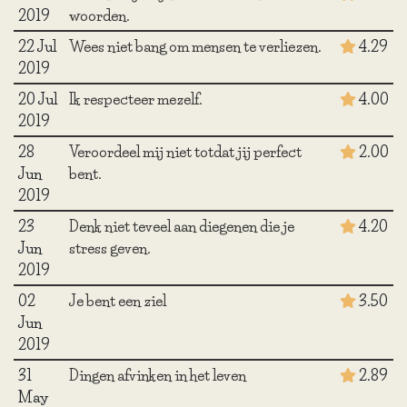
2019
woorden.
22 Jul
Wees niet bang om mensen te verliezen.
4.29
2019
20 Jul
Ik respecteer mezelf.
4.00
2019
28
Veroordeel mij niet totdat jij perfect
2.00
Jun
bent.
2019
23
Denk niet teveel aan diegenen die je
4.20
Jun
stress geven.
2019
02
Je bent een ziel
3.50
Jun
2019
31
Dingen afvinken in het leven
2.89
May