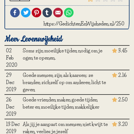
Facebook
Twitter
Pinterest
Tumblr
Email
WhatsApp
https://GedichtenEnWijsheden.nl/250
Meer Levenswijsheid
02
Soms zijn moeilijke tijden nodig om je
3.45
Feb
ogen te openen.
2020
29
Goede mensen zijn als kaarsen: ze
2.16
Dec
branden zichzelf op om anderen licht te
2019
geven
26
Goede vrienden maken goede tijden
2.50
Dec
beter en moeilijke tijden makkelijker
2019
13 Dec
Als jij je aanpast om mensen niet kwijt te
3.20
2019
raken, verlies je jezelf