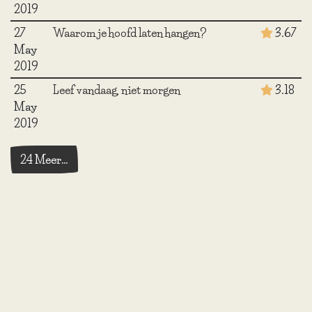
2019
27
Waarom je hoofd laten hangen?
3.67
May
2019
25
Leef vandaag, niet morgen
3.18
May
2019
24 Meer…