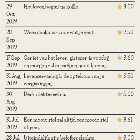
29
Het leven begint na koffie.
3.00
Oct
2019
28
Wees dankbaar voor wat je hebt.
2.50
Sep
2019
17 Sep
Geniet van het leven, gisteren is voorbij
3.60
2019
en morgen zal misschien nooit komen.
31 Aug
Levenservaring is de optelsom van je
3.50
2019
vergissingen
30
Denk niet teveel na.
5.00
Aug
2019
31 Jul
Een mooie ziel zal altijd een mooie ziel
3.61
2019
blijven.
28 Jul
Uiteindelijk zijn beloftes slechts
3.00