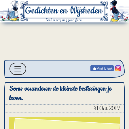
Zonder wrijving geen glans.
Vind ik leuk
Soms veranderen de kleinste beslissingen je
leven.
31 Oct 2019