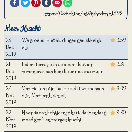
Facebook
Twitter
Pinterest
Tumblr
Email
WhatsApp
https://GedichtenEnWijsheden.nl/278
Meer Kracht
23
We groeien niet als dingen gemakkelijk
2.59
Dec
zijn
2019
21
Ieder sterretje in de boom doet mij
2.31
Dec
herinneren aan hen die er niet meer zijn.
2019
27
Verdriet en pijn laat zien dat we mensen
3.09
Nov
zijn. Verberg het niet!
2019
22
Hoop is een lichtje in je hart, dat vandaag
3.30
Nov
moed geeft en morgen kracht.
2019