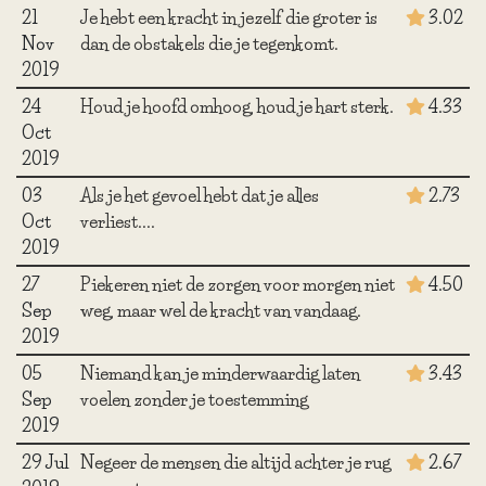
21
Je hebt een kracht in jezelf die groter is
3.02
Nov
dan de obstakels die je tegenkomt.
2019
24
Houd je hoofd omhoog, houd je hart sterk.
4.33
Oct
2019
03
Als je het gevoel hebt dat je alles
2.73
Oct
verliest....
2019
27
Piekeren niet de zorgen voor morgen niet
4.50
Sep
weg, maar wel de kracht van vandaag.
2019
05
Niemand kan je minderwaardig laten
3.43
Sep
voelen zonder je toestemming
2019
29 Jul
Negeer de mensen die altijd achter je rug
2.67