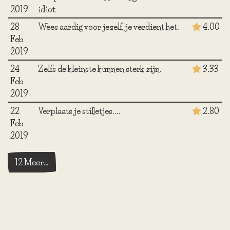
2019
idiot
28
Wees aardig voor jezelf, je verdient het.
4.00
Feb
2019
24
Zelfs de kleinste kunnen sterk zijn.
3.33
Feb
2019
22
Verplaats je stilletjes....
2.80
Feb
2019
12 Meer…