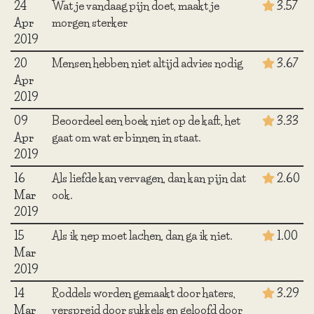
24
Wat je vandaag pijn doet, maakt je
3.57
Apr
morgen sterker
2019
20
Mensen hebben niet altijd advies nodig
3.67
Apr
2019
09
Beoordeel een boek niet op de kaft, het
3.33
Apr
gaat om wat er binnen in staat.
2019
16
Als liefde kan vervagen, dan kan pijn dat
2.60
Mar
ook.
2019
15
Als ik nep moet lachen, dan ga ik niet.
1.00
Mar
2019
14
Roddels worden gemaakt door haters,
3.29
Mar
verspreid door sukkels en geloofd door