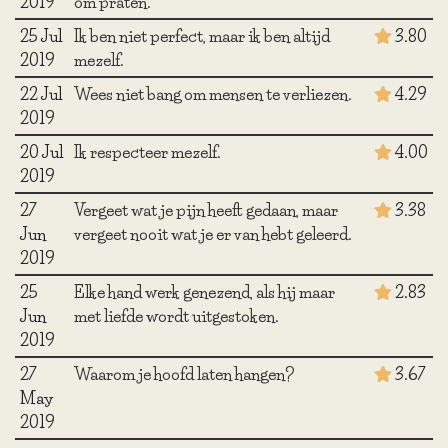
2019
om praten.
25 Jul
Ik ben niet perfect, maar ik ben altijd
3.80
2019
mezelf.
22 Jul
Wees niet bang om mensen te verliezen.
4.29
2019
20 Jul
Ik respecteer mezelf.
4.00
2019
27
Vergeet wat je pijn heeft gedaan, maar
3.38
Jun
vergeet nooit wat je er van hebt geleerd.
2019
25
Elke hand werk genezend, als hij maar
2.83
Jun
met liefde wordt uitgestoken.
2019
27
Waarom je hoofd laten hangen?
3.67
May
2019