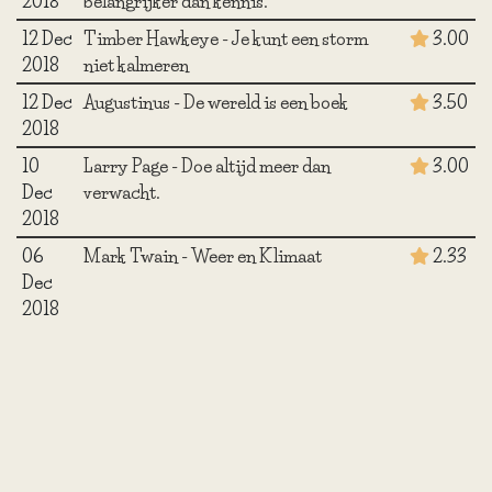
2018
belangrijker dan kennis.
12 Dec
Timber Hawkeye - Je kunt een storm
3.00
2018
niet kalmeren
12 Dec
Augustinus - De wereld is een boek
3.50
2018
10
Larry Page - Doe altijd meer dan
3.00
Dec
verwacht.
2018
06
Mark Twain - Weer en Klimaat
2.33
Dec
2018