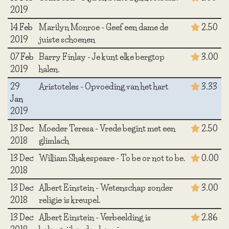
2019
14 Feb
Marilyn Monroe - Geef een dame de
2.50
2019
juiste schoenen
07 Feb
Barry Finlay - Je kunt elke bergtop
3.00
2019
halen.
29
Aristoteles - Opvoeding van het hart
3.33
Jan
2019
13 Dec
Moeder Teresa - Vrede begint met een
2.50
2018
glimlach
13 Dec
William Shakespeare - To be or not to be.
0.00
2018
13 Dec
Albert Einstein - Wetenschap zonder
3.00
2018
religie is kreupel.
13 Dec
Albert Einstein - Verbeelding is
2.86